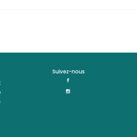
Suivez-nous
E
e
s