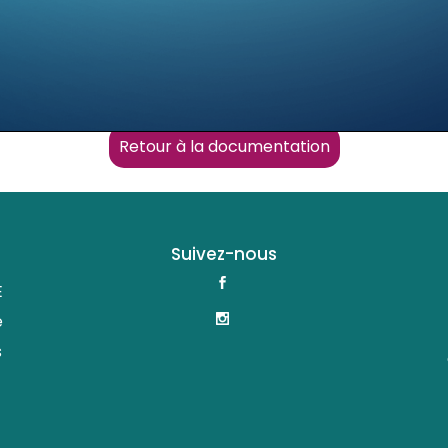
Retour à la documentation
Suivez-nous
E
e
s