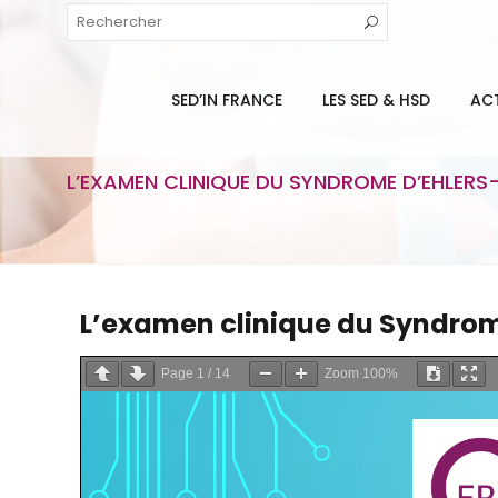
SED’IN FRANCE
LES SED & HSD
AC
L’EXAMEN CLINIQUE DU SYNDROME D’EHLERS
L’examen clinique du Syndrom
Page
1
/
14
Zoom
100%