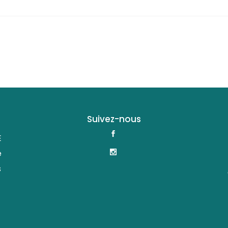
Suivez-nous
E
e
s