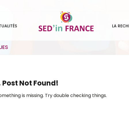
TUALITÉS
LA RECH
UES
 Post Not Found!
omething is missing. Try double checking things.