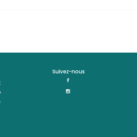
Suivez-nous
E
e
s