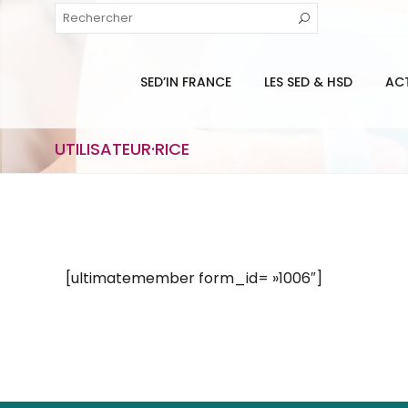
SED’IN FRANCE
LES SED & HSD
AC
UTILISATEUR·RICE
[ultimatemember form_id= »1006″]