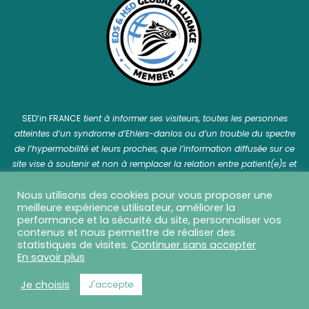
SED’in FRANCE
tient à informer ses visiteurs, toutes les personnes
atteintes d’un syndrome d’Ehlers-danlos ou d’un trouble du spectre
de l’hypermobilité et leurs proches, que l’information diffusée sur ce
site vise à soutenir et non à remplacer la relation entre patient(e)s et
professionnel(le)s de santé.
Nous utilisons des cookies pour vous proposer une
meilleure expérience utilisateur, améliorer la
performance et la sécurité du site, personnaliser vos
contenus et nous permettre de réaliser des
statistiques de visites.
Continuer sans accepter
SED in France © 2026 Tous droits réservés - Réalisation
En savoir plus
Capture Communication
-
Mentions légales
-
CGU
-
CGV
-
Politique de confidentialité
Je choisis
J'accepte