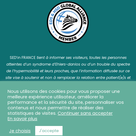
SED’in FRANCE
tient à informer ses visiteurs, toutes les personnes
atteintes d’un syndrome d’Ehlers-danlos ou d’un trouble du spectre
de l’hypermobilité et leurs proches, que l’information diffusée sur ce
site vise à soutenir et non à remplacer la relation entre patient(e)s et
professionnel(le)s de santé.
Nous utilisons des cookies pour vous proposer une
meilleure expérience utilisateur, améliorer la
performance et la sécurité du site, personnaliser vos
contenus et nous permettre de réaliser des
statistiques de visites.
Continuer sans accepter
SED in France © 2026 Tous droits réservés - Réalisation
En savoir plus
Capture Communication
-
Mentions légales
-
CGU
-
CGV
-
Politique de confidentialité
Je choisis
J'accepte