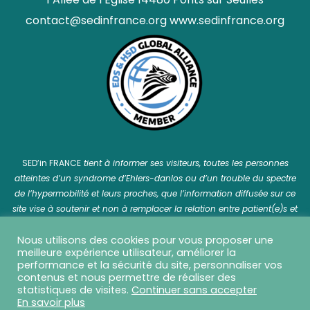
contact@sedinfrance.org
www.sedinfrance.org
SED’in FRANCE
tient à informer ses visiteurs, toutes les personnes
atteintes d’un syndrome d’Ehlers-danlos ou d’un trouble du spectre
de l’hypermobilité et leurs proches, que l’information diffusée sur ce
site vise à soutenir et non à remplacer la relation entre patient(e)s et
professionnel(le)s de santé.
Nous utilisons des cookies pour vous proposer une
meilleure expérience utilisateur, améliorer la
performance et la sécurité du site, personnaliser vos
contenus et nous permettre de réaliser des
statistiques de visites.
Continuer sans accepter
SED in France © 2026 Tous droits réservés - Réalisation
En savoir plus
Capture Communication
-
Mentions légales
-
CGU
-