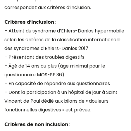
correspondez aux critères d’inclusion.
𝗖𝗿𝗶𝘁𝗲̀𝗿𝗲𝘀 𝗱’𝗶𝗻𝗰𝗹𝘂𝘀𝗶𝗼𝗻 :
– Atteint du syndrome d’Ehlers-Danlos hypermobile
selon les critères de la classification internationale
des syndromes d’Ehlers-Danlos 2017
– Présentant des troubles digestifs
– Âgé de 14 ans ou plus (âge minimal pour le
questionnaire MOS-SF 36)
– En capacité de répondre aux questionnaires
– Dont la participation à un hôpital de jour à Saint
Vincent de Paul dédié aux bilans de « douleurs
fonctionnelles digestives » est prévue.
𝗖𝗿𝗶𝘁𝗲̀𝗿𝗲𝘀 𝗱𝗲 𝗻𝗼𝗻 𝗶𝗻𝗰𝗹𝘂𝘀𝗶𝗼𝗻 :