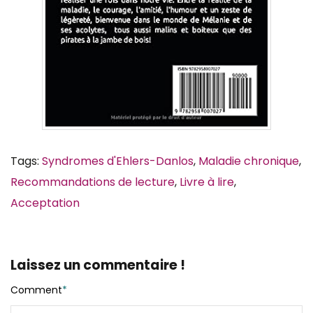
Tags:
Syndromes d'Ehlers-Danlos
,
Maladie chronique
,
Recommandations de lecture
,
Livre à lire
,
Acceptation
Laissez un commentaire !
Comment
*