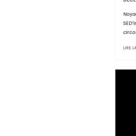
Noyad
SED’i
circo
LIRE L