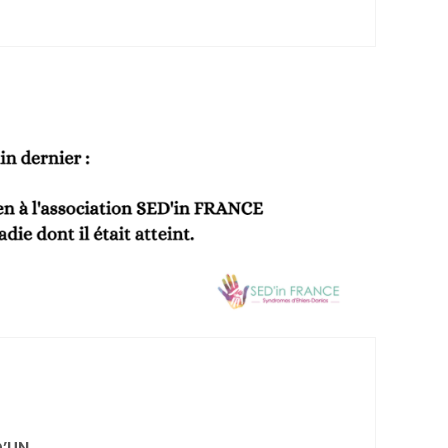
’UN...