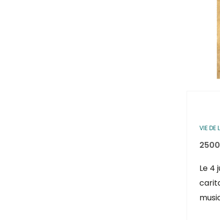
VIE DE
2500
Le 4 
carit
musi