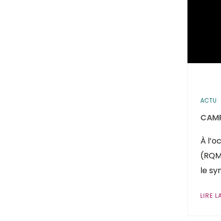
ACTU
CAMP
À l’o
(RQM
le sy
LIRE L