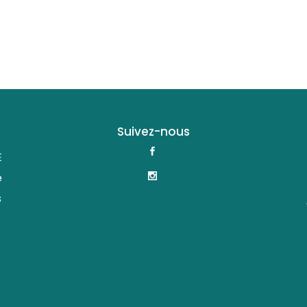
Suivez-nous
E
e
s