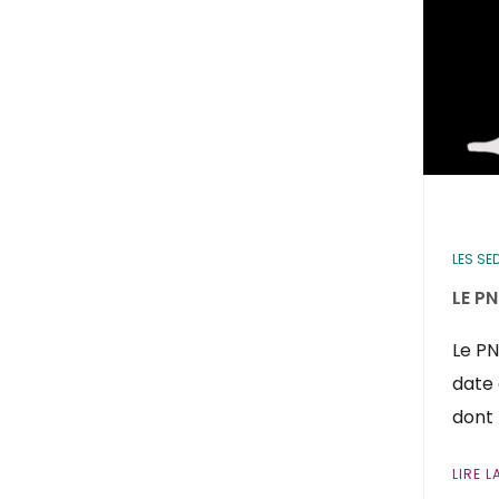
LES SE
LE P
Le PN
date 
dont
LIRE L