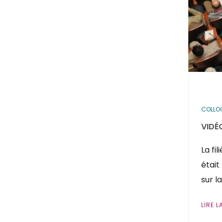
COLLO
VIDÉ
La fi
était
sur l
LIRE L