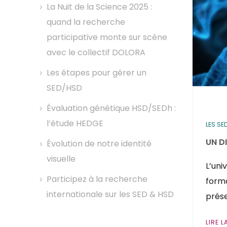
La Nuit de la Science 2025 :
quand la recherche
participative monte sur scène
avec le collectif DOLORA
Les étapes pour gérer un
SED/HSD
Évaluation génétique HSD/SEDh :
l’étude HEDGE
LES SE
UN D
Évolution de notre identité
visuelle
L’uni
Participez à la recherche
forma
internationale sur les SED & HSD
prése
LIRE L