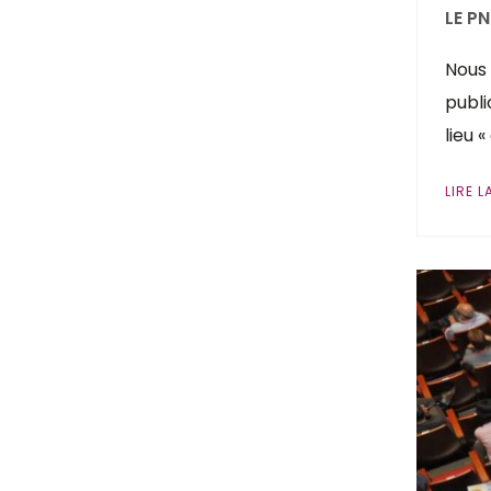
LE P
Nous 
publi
lieu 
LIRE L