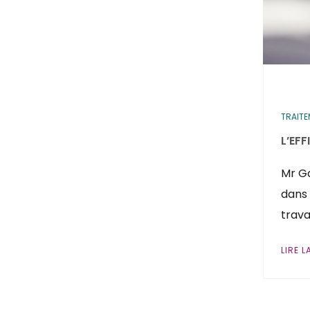
TRAIT
L’EF
Mr Ga
dans 
trava
LIRE L