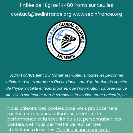
1 Allée de l’Église 14480 Ponts sur Seulles
contact@sedinfrance.org
www.sedinfrance.org
SED’in FRANCE
tient à informer ses visiteurs, toutes les personnes
atteintes d’un syndrome d’Ehlers-danlos ou d’un trouble du spectre
de l’hypermobilité et leurs proches, que l’information diffusée sur ce
site vise à soutenir et non à remplacer la relation entre patient(e)s et
professionnel(le)s de santé.
Nous utilisons des cookies pour vous proposer une
meilleure expérience utilisateur, améliorer la
performance et la sécurité du site, personnaliser vos
contenus et nous permettre de réaliser des
statistiques de visites.
Continuer sans accepter
SED in France © 2026 Tous droits réservés - Réalisation