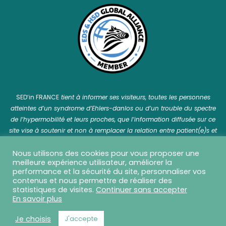
SED’in FRANCE
tient à informer ses visiteurs, toutes les personnes
atteintes d’un syndrome d’Ehlers-danlos ou d’un trouble du spectre
de l’hypermobilité et leurs proches, que l’information diffusée sur ce
site vise à soutenir et non à remplacer la relation entre patient(e)s et
professionnel(le)s de santé.
Nous utilisons des cookies pour vous proposer une
meilleure expérience utilisateur, améliorer la
performance et la sécurité du site, personnaliser vos
contenus et nous permettre de réaliser des
statistiques de visites.
Continuer sans accepter
SED in France © 2026 Tous droits réservés - Réalisation
En savoir plus
Capture Communication
-
Mentions légales
-
CGU
-
CGV
-
Politique de confidentialité
Je choisis
J'accepte