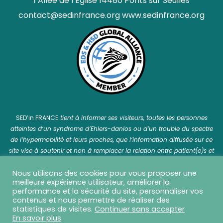
1 Allée de l’Église 14480 Ponts sur Seulles
contact@sedinfrance.org
www.sedinfrance.org
SED’in FRANCE
tient à informer ses visiteurs, toutes les personnes
atteintes d’un syndrome d’Ehlers-danlos ou d’un trouble du spectre
de l’hypermobilité et leurs proches, que l’information diffusée sur ce
site vise à soutenir et non à remplacer la relation entre patient(e)s et
professionnel(le)s de santé.
Nous utilisons des cookies pour vous proposer une
meilleure expérience utilisateur, améliorer la
performance et la sécurité du site, personnaliser vos
contenus et nous permettre de réaliser des
statistiques de visites.
Continuer sans accepter
SED in France © 2026 Tous droits réservés - Réalisation
En savoir plus