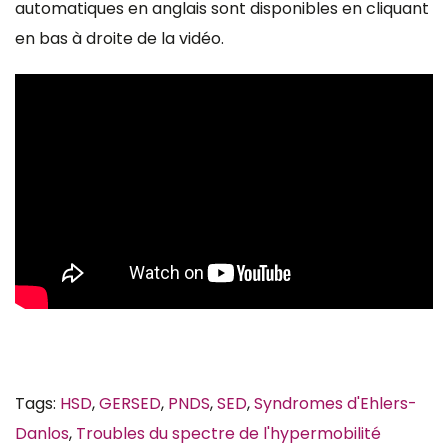
automatiques en anglais sont disponibles en cliquant
en bas à droite de la vidéo.
Tags:
HSD
,
GERSED
,
PNDS
,
SED
,
Syndromes d'Ehlers-
Danlos
,
Troubles du spectre de l'hypermobilité