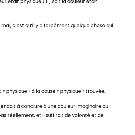
ur était physique ( 1 ) soit la douleur était
z mal, c’est qu’il y a forcément quelque chose qui
t « physique » à la cause « physique » trouvée.
l tendait à conclure à une douleur imaginaire ou
 réellement, et il suffirait de volonté et de