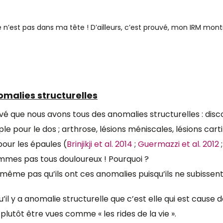
e n’est pas dans ma tête ! D’ailleurs, c’est prouvé, mon IRM mon
omalies structurelles
vé que nous avons tous des anomalies structurelles : disc
le pour le dos ; arthrose, lésions méniscales, lésions cart
pour les épaules (
Brinjikji et al. 2014
;
Guermazzi et al. 2012
mmes pas tous douloureux ! Pourquoi ?
ême pas qu’ils ont ces anomalies puisqu’ils ne subissent 
’il y a anomalie structurelle que c’est elle qui est cause 
plutôt être vues comme « les rides de la vie ».