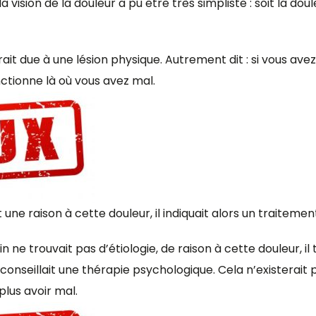
vision de la douleur a pu être très simpliste : soit la doule
erait due à une lésion physique. Autrement dit : si vous ave
nctionne là où vous avez mal.
 une raison à cette douleur, il indiquait alors un traitemen
n ne trouvait pas d’étiologie, de raison à cette douleur, i
nseillait une thérapie psychologique. Cela n’existerait pas
plus avoir mal.