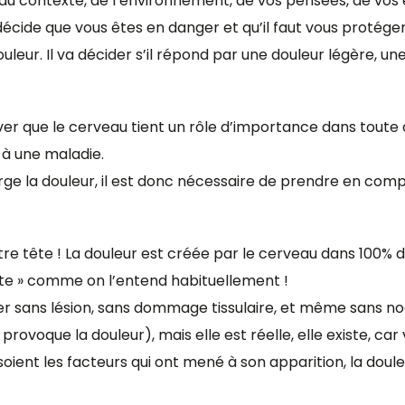
 du contexte, de l’environnement, de vos pensées, de vos 
 décide que vous êtes en danger et qu’il faut vous protég
ouleur. Il va décider s’il répond par une douleur légère, 
er que le cerveau tient un rôle d’importance dans toute d
 à une maladie.
ge la douleur, il est donc nécessaire de prendre en comp
re tête ! La douleur est créée par le cerveau dans 100% d
tête » comme on l’entend habituellement !
er sans lésion, sans dommage tissulaire, et même sans noc
rovoque la douleur), mais elle est réelle, elle existe, car
soient les facteurs qui ont mené à son apparition, la doule