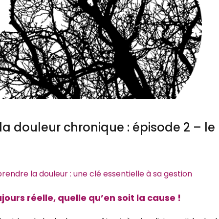
 douleur chronique : épisode 2 – le
endre la douleur : une clé essentielle à sa gestion
jours réelle, quelle qu’en soit la cause !