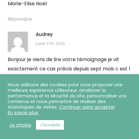
Marie-Elise Noël
Répondre
Audrey
juillet 27th, 2025
Bonjour je viens de lire votre témoignage je vit
exactement ce cas précis depuis sept mois c est l
enfer les siestes sont également impossibles. Avez
Nous utilisons des cookies pour vous proposer une
vous trouvé une solution ??? , j ai des troubles
meilleure expérience utilisateur, améliorer la
performance et la sécurité du site, personnaliser vos
fonctionnels système nerveux cet et végétatif
contenus et nous permettre de réaliser des
arrivé avec un virus certainement Covid long dit
statistiques de visites.
Continuer sans accepter
En savoir plus
mon médecin interne .
Je choisis
J'accepte
Répondre