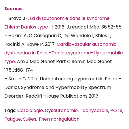
Sources
– Bravo JF.
La dysautonomie dans le syndrome
Ehlers-Danlos type III
. 2016. J.réadapt.Méd. 36:52-55
– Hakim A, O’Callaghan C, De Wandele I, Stiles L,
Pocinki A, Rowe P. 2017.
Cardiovascular autonomic
dysfunction in Ehles-Danlos syndrome-Hypermobile
type
. Am J Med Genet Part C Semin Med Genet
175C:168-174
– Smith C. 2017. Understanding Hypermobile Ehlers-
Danlos Syndrome and Hypermobility Spectrum
Disorder. Redcliff-House Publications 2017.
Tags:
Cardiologie
,
Dysautonomie
,
Tachycardie
,
POTS
,
Fatigue
,
Suées
,
Thermorégulation