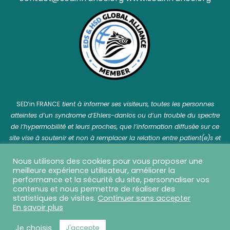
SED’in FRANCE
tient à informer ses visiteurs, toutes les personnes
atteintes d’un syndrome d’Ehlers-danlos ou d’un trouble du spectre
de l’hypermobilité et leurs proches, que l’information diffusée sur ce
site vise à soutenir et non à remplacer la relation entre patient(e)s et
professionnel(le)s de santé.
Nous utilisons des cookies pour vous proposer une
meilleure expérience utilisateur, améliorer la
performance et la sécurité du site, personnaliser vos
contenus et nous permettre de réaliser des
statistiques de visites.
Continuer sans accepter
SED in France © 2026 Tous droits réservés - Réalisation
En savoir plus
Capture Communication
-
Mentions légales
-
CGU
-
CGV
-
Politique de confidentialité
Je choisis
J'accepte