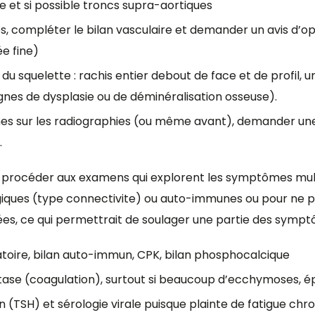
 et si possible troncs supra-aortiques
tés, compléter le bilan vasculaire et demander un avis d’
ée fine)
du squelette : rachis entier debout de face et de profil, 
gnes de dysplasie ou de déminéralisation osseuse).
ignes sur les radiographies (ou même avant), demander un
.
 procéder aux examens qui explorent les symptômes mul
ques (type connectivite) ou auto-immunes ou pour ne pa
tées, ce qui permettrait de soulager une partie des sympt
atoire, bilan auto-immun, CPK, bilan phosphocalcique
ase (coagulation), surtout si beaucoup d’ecchymoses, épi
en (TSH) et sérologie virale puisque plainte de fatigue chr