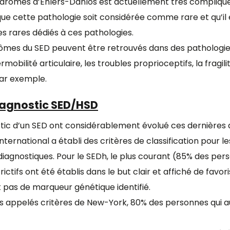
ndromes d’Ehlers-Danlos est actuellement très compliqué 
que cette pathologie soit considérée comme rare et qu’il
 rares dédiés à ces pathologies.
s du SED peuvent être retrouvés dans des pathologies dif
mobilité articulaire, les troubles proprioceptifs, la fragilit
par exemple.
iagnostic SED/HSD
stic d’un SED ont considérablement évolué ces dernières
ternational a établi des critères de classification pour les
diagnostiques. Pour le SEDh, le plus courant (85% des per
trictifs ont été établis dans le but clair et affiché de fav
nt pas de marqueur génétique identifié.
res appelés critères de New-York, 80% des personnes qui 