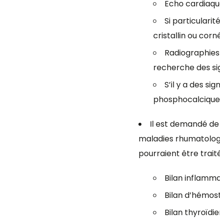
Echo cardiaque
Si particulari
cristallin ou corn
Radiographies 
recherche des si
S’il y a des s
phosphocalcique
Il est demandé de
maladies rhumatologi
pourraient être trai
Bilan inflamm
Bilan d’hémost
Bilan thyroïdi