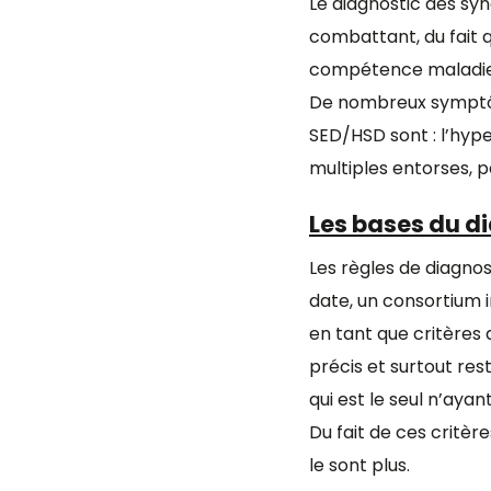
Le diagnostic des sy
combattant, du fait 
compétence maladies
De nombreux symptôme
SED/HSD sont : l’hyper
multiples entorses, 
Les bases du d
Les règles de diagno
date, un consortium in
en tant que critères 
précis et surtout res
qui est le seul n’aya
Du fait de ces critè
le sont plus.