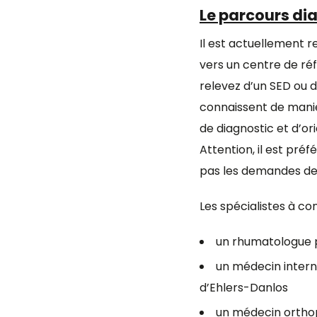
Le parcours di
Il est actuellement r
vers un centre de réf
relevez d’un SED ou 
connaissent de maniè
de diagnostic et d’or
Attention, il est pré
pas les demandes de
Les spécialistes à co
un rhumatologue p
un médecin intern
d’Ehlers-Danlos
un médecin orthop