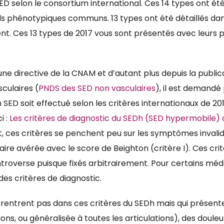
 SED selon le consortium international. Ces 14 types ont 
fils phénotypiques communs. 13 types ont été détaillés da
ent. Ces 13 types de 2017 vous sont présentés avec leurs p
ne directive de la CNAM et d’autant plus depuis la public
culaires (
PNDS des SED non vasculaires
), il est demand
n SED soit effectué selon les critères internationaux de 20
i :
Les critères de diagnostic du SEDh (SED hypermobile) 
t, ces critères se penchent peu sur les symptômes invali
aire avérée avec le score de Beighton (critère I). Ces crit
ntroverse puisque fixés arbitrairement. Pour certains méd
des critères de diagnostic.
rentrent pas dans ces critères du SEDh mais qui présenten
ions, ou généralisée à toutes les articulations), des doule