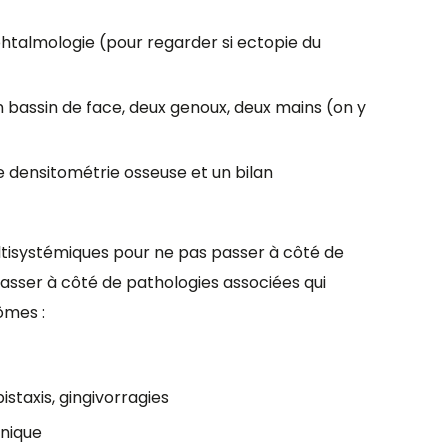
ophtalmologie (pour regarder si ectopie du
un bassin de face, deux genoux, deux mains (on y
e densitométrie osseuse et un bilan
tisystémiques pour ne pas passer à côté de
sser à côté de pathologies associées qui
ômes :
staxis, gingivorragies
onique