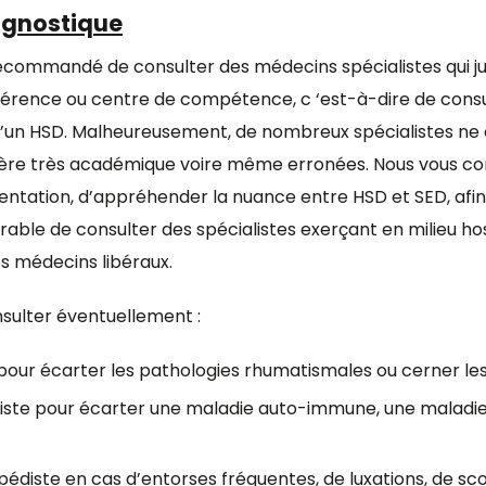
agnostique
ecommandé de consulter des médecins spécialistes qui juge
érence ou centre de compétence, c ‘est-à-dire de consulte
d’un HSD. Malheureusement, de nombreux spécialistes ne 
re très académique voire même erronées. Nous vous conse
ientation, d’appréhender la nuance entre HSD et SED, afin
férable de consulter des spécialistes exerçant en milieu h
s médecins libéraux.
nsulter éventuellement :
our écarter les pathologies rhumatismales ou cerner le
iste pour écarter une maladie auto-immune, une maladi
édiste en cas d’entorses fréquentes, de luxations, de sc