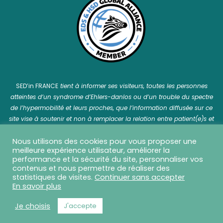
SED’in FRANCE
tient à informer ses visiteurs, toutes les personnes
atteintes d’un syndrome d’Ehlers-danlos ou d’un trouble du spectre
de l’hypermobilité et leurs proches, que l’information diffusée sur ce
site vise à soutenir et non à remplacer la relation entre patient(e)s et
professionnel(le)s de santé.
Nous utilisons des cookies pour vous proposer une
meilleure expérience utilisateur, améliorer la
performance et la sécurité du site, personnaliser vos
contenus et nous permettre de réaliser des
statistiques de visites.
Continuer sans accepter
SED in France © 2026 Tous droits réservés - Réalisation
En savoir plus
Capture Communication
-
Mentions légales
-
CGU
-
CGV
-
Politique de confidentialité
Je choisis
J'accepte